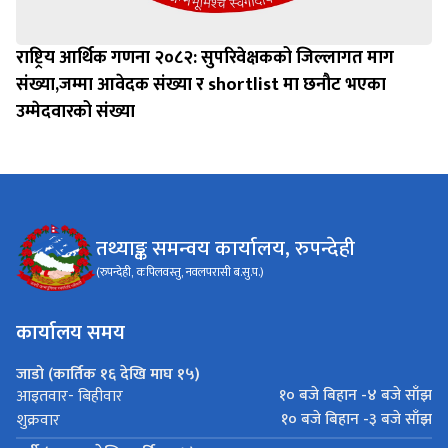
राष्ट्रिय आर्थिक गणना २०८२: सुपरिवेक्षकको जिल्लागत माग
संख्या,जम्मा आवेदक संख्या र shortlist मा छनौट भएका
उम्मेदवारको संख्या
तथ्याङ्क समन्वय कार्यालय, रुपन्देही
(रुपन्देही, कपिलवस्तु, नवलपरासी ब.सु.प.)
कार्यालय समय
जाडो (कार्तिक १६ देखि माघ १५)
१० बजे बिहान -४ बजे साँझ
आइतवार- बिहीवार
१० बजे बिहान -३ बजे साँझ
शुक्रवार