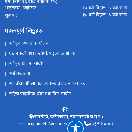
गर्मी (माघ १६ देखि कार्तिक १५)
१० बजे बिहान -५ बजे साँझ
आइतवार- बिहीवार
१० बजे बिहान -३ बजे साँझ
शुक्रवार
महत्त्वपूर्ण लिङ्कहरू
राष्‍ट्रिय तथ्याङ्क कार्यालय
प्रधानमन्त्री तथा मन्त्रीपरिषद्को कार्यालय
राष्‍ट्रिय योजना आयोग
अर्थ मन्त्रालय
सङघीय मामिला तथा सामान्य प्रशासन मन्त्रालय
राष्ट्रिय प्राकृतिक स्रोत तथा वित्त आयोग
(रुपन्देही, कपिलवस्तु, नवलपरासी ब.सु.प.)
scorupandehi@nsonepal.gov.np
०७१-५७०००७