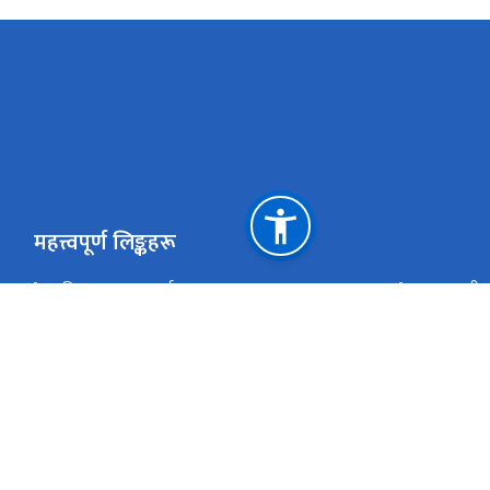
महत्त्वपूर्ण लिङ्कहरू
राष्‍ट्रिय तथ्याङ्क कार्यालय
प्रधानमन्त्र
राष्‍ट्रिय योजना आयोग
अर्थ मन्त्राल
सङघीय मामिला तथा सामान्य प्रशासन मन्त्रालय
राष्ट्रिय प्