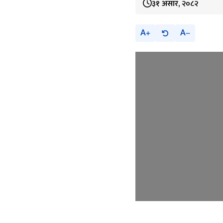
३१ असार, २०८२
A
A