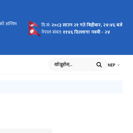
को अन्तिम
्या,जम्मा
नवलपरासी
वेक्षक पदमा
क पदको
वि.सं:
२०८३ साउन २१ गते बिहीबार, २४:४६ बजे
्या
िक गणना
मेदवारको
नेपाल संवत:
११४६ दिल्लागा नवमी - २४
र्ता
भाषा चयन गर्नुह
भाषा प
NEP
खोज्नुहोस्